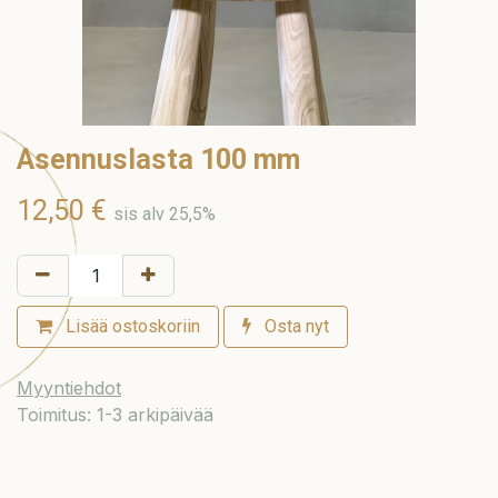
Asennuslasta 100 mm
12,50
€
sis alv 25,5%
Lisää ostoskoriin
Osta nyt
Myyntiehdot
Toimitus: 1-3 arkipäivää