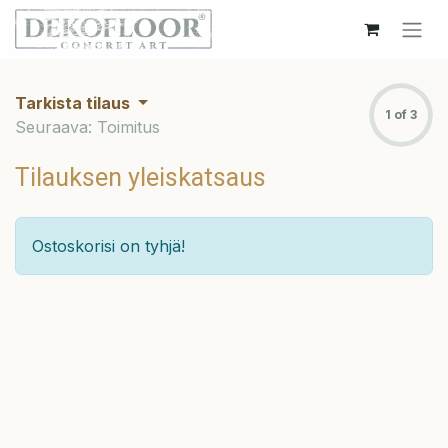
Tarkista tilaus
1 of 3
Seuraava: Toimitus
Tilauksen yleiskatsaus
Ostoskorisi on tyhjä!