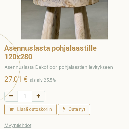
Asennuslasta pohjalaastille
120x280
Asennuslasta Dekofloor pohjalaastien levitykseen
27,01
€
sis alv 25,5%
Lisää ostoskoriin
Osta nyt
Myyntiehdot