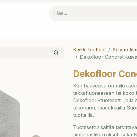
kofloorista
Dekopur kaakelimaali
Yhteistyökumppanik
Kaikki tuotteet
Kuivan tila
Dekofloor Concret kuivan 
Dekofloor Conc
Kun haaveissa on mikrosement
takkahuoneeseen tai koko ta
Dekofloor -tuotesetti, jolla
ulkonäön, laadukkailla Suome
tuotteilla.
Tuotesetti sisältää tarvittav
pintalaastikerrokset, sekä 