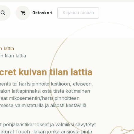
Kirjaudu sisään
Ostoskori
si
Koulutukset
Blogi
Ota yhteyttä
Canvas
Asuntomes
n lattia
tilan lattia
ret kuivan tilan lattia
ti tai hartsipinnoite keittiöön, eteiseen,
lon lattiapinnaksi osta tästä kotimainen
 saat mikosementin/hartsipinnoitteen
ssa valmistetuilla ja aidosti kestävillä
at pohjalaastikerrokset ja valmiiksi sävytetyt
Natural Touch -lakan jonka ansiosta pinta