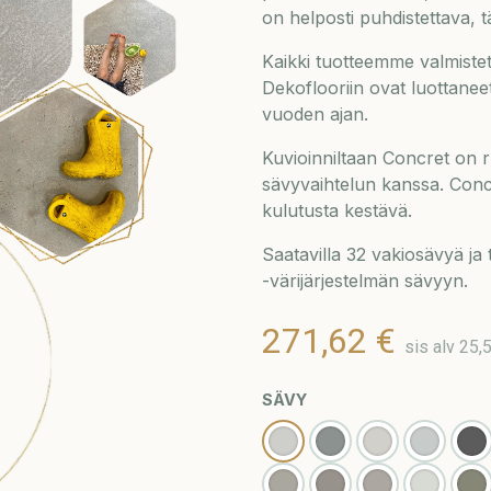
on helposti puhdistettava, t
Kaikki tuotteemme valmist
Dekoflooriin ovat luottaneet 
vuoden ajan.
Kuvioinniltaan Concret on 
sävyvaihtelun kanssa. Conc
kulutusta kestävä.
Saatavilla 32 vakiosävyä ja
-värijärjestelmän sävyyn.
271,62
€
sis alv 25,
SÄVY