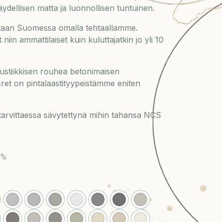
äydellisen matta ja luonnollisen tuntuinen.
etaan Suomessa omalla tehtaallamme.
niin ammattilaiset kuin kuluttajatkin jo yli 10
rustiikkisen rouhea betonimaisen
ret on pintalaastityypeistämme eniten
 tarvittaessa sävytettynä mihin tahansa NCS
5%