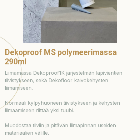
Dekoproof MS polymeerimassa
290ml
Liimamassa Dekoproof1K järjestelmän läpivientien
tiivistykseen, sekä Dekofloor kaivokehysten
liimamiseen.
Normaali kylpyhuoneen tiivistykseen ja kehysten
liimaamiseen riittää yksi tuubi.
Muodostaa tiiviin ja pitävän liimapinnan useiden
materiaalien välille.