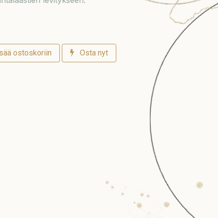
talaastien levitykseen.
sää ostoskoriin
Osta nyt