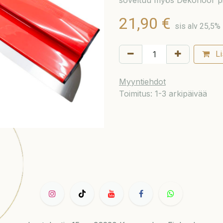
soveltuu myös Dekofloor pin
21,90
€
sis alv 25,5%
Li
Myyntiehdot
Toimitus: 1-3 arkipäivää