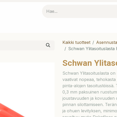
kofloorista
Dekopur kaakelimaali
Yhteistyökumppanik
Kaikki tuotteet
Asennusta
Schwan Ylitasoituslast
Schwan Ylita
Schwan Ylitasoituslasta on su
vaativat nopeaa, tehokasta j
pinta-alojen tasoitustöissä
0,3 mm paksuinen ruostumat
joustavuuden ja kovuuden op
pinnan silottamiseen. Terän 
ja ohuen levityksen, mini