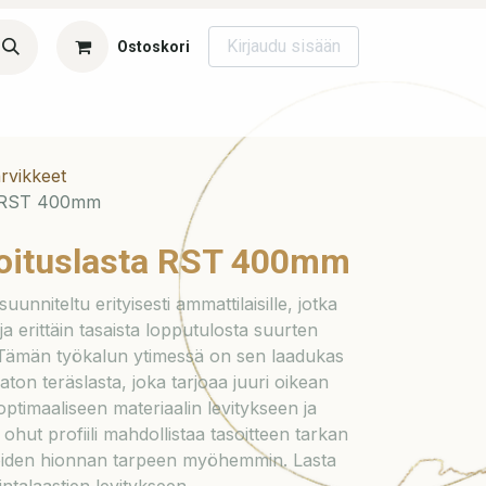
Kirjaudu sisään
Ostoskori
si
Koulutukset
Blogi
Ota yhteyttä
Canvas
Asuntomes
rvikkeet
a RST 400mm
soituslasta RST 400mm
unniteltu erityisesti ammattilaisille, jotka
a erittäin tasaista lopputulosta suurten
. Tämän työkalun ytimessä on sen laadukas
on teräslasta, joka tarjoaa juuri oikean
timaaliseen materiaalin levitykseen ja
ohut profiili mahdollistaa tasoitteen tarkan
moiden hionnan tarpeen myöhemmin. Lasta